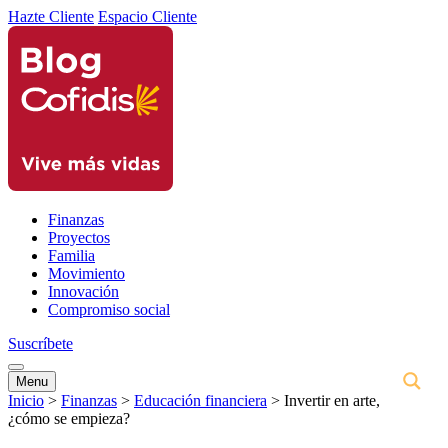
Hazte Cliente
Espacio Cliente
Finanzas
Proyectos
Familia
Movimiento
Innovación
Compromiso social
Suscríbete
Menu
Inicio
>
Finanzas
>
Educación financiera
>
Invertir en arte,
¿cómo se empieza?