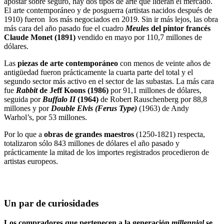
apostar sobre seguro, hay dos tipos de arte que lideran el mercado.
El arte contemporáneo y de posguerra (artistas nacidos después de
1910) fueron los más negociados en 2019. Sin ir más lejos, las obra
más cara del año pasado fue el cuadro
Meules
del pintor francés
Claude Monet (1891)
vendido en mayo por 110,7 millones de
dólares
.
Las
piezas de arte contemporáneo
con menos de veinte años de
antigüedad fueron prácticamente la cuarta parte del total y el
segundo sector más activo en el sector de las subastas. La más cara
fue
Rabbit
de Jeff Koons (1986)
por 91,1 millones de dólares,
seguida por
Buffalo II
(1964)
de
Robert Rauschenberg por 88,8
millones y por
Double Elvis (Ferus Type)
(1963) de Andy
Warhol’s, por 53 millones.
Por lo que a
obras de grandes maestros
(1250-1821) respecta,
totalizaron sólo 843 millones de dólares el año pasado y
prácticamente la mitad de los importes registrados procedieron de
artistas europeos.
Un par de curiosidades
Los compradores que pertenecen a la generación
millennial
se