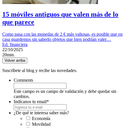
15 móviles antiguos que valen más de lo
que parece
Como pasa con las monedas de 2 € más valiosas, es posible que en
casa guardemos sin saberlo objetos que bien podrían valer…
Ed. financiera
22/10/2025
20min.
Volver arriba
Suscríbete al blog y recibe las novedades.
Comments
Este campo es un campo de validación y debe quedar sin
cambios.
Indícanos tu email
*
¿De qué te interesa saber más?
Economía
Movilidad