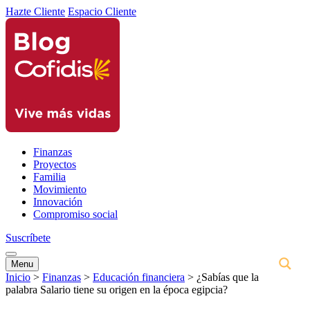
Hazte Cliente
Espacio Cliente
Finanzas
Proyectos
Familia
Movimiento
Innovación
Compromiso social
Suscríbete
Menu
Inicio
>
Finanzas
>
Educación financiera
>
¿Sabías que la
palabra Salario tiene su origen en la época egipcia?