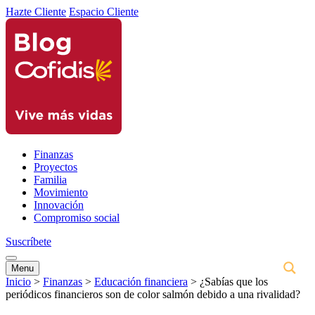
Hazte Cliente
Espacio Cliente
Finanzas
Proyectos
Familia
Movimiento
Innovación
Compromiso social
Suscríbete
Menu
Inicio
>
Finanzas
>
Educación financiera
>
¿Sabías que los
periódicos financieros son de color salmón debido a una rivalidad?