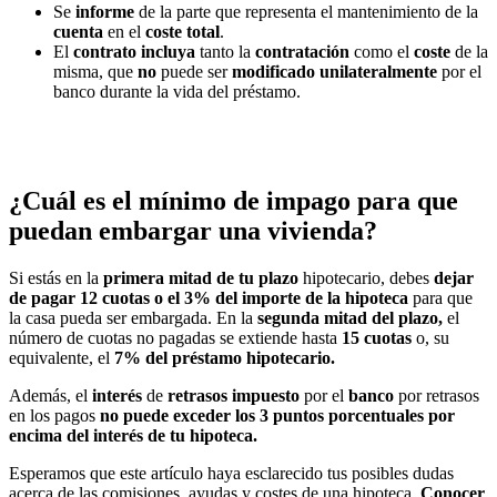
Se
informe
de la parte que representa el mantenimiento de la
cuenta
en el
coste
total
.
El
contrato
incluya
tanto la
contratación
como el
coste
de la
misma, que
no
puede ser
modificado
unilateralmente
por el
banco durante la vida del préstamo.
¿Cuál es el mínimo de impago para que
puedan embargar una vivienda?
Si estás en la
primera mitad de tu plazo
hipotecario, debes
dejar
de pagar 12 cuotas o el 3% del importe de la hipoteca
para que
la casa pueda ser embargada. En la
segunda mitad del plazo,
el
número de cuotas no pagadas se extiende hasta
15 cuotas
o, su
equivalente, el
7% del préstamo hipotecario.
Además, el
interés
de
retrasos
impuesto
por el
banco
por retrasos
en los pagos
no puede exceder los 3 puntos porcentuales por
encima del interés de tu hipoteca.
Esperamos que este artículo haya esclarecido tus posibles dudas
acerca de las comisiones, ayudas y costes de una hipoteca.
Conocer