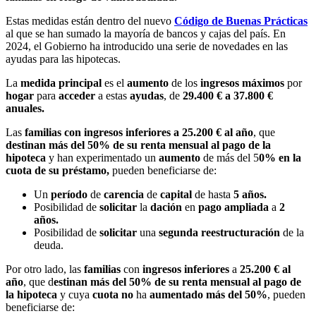
Estas medidas están dentro del nuevo
Código de Buenas Prácticas
al que se han sumado la mayoría de bancos y cajas del país. En
2024, el Gobierno ha introducido una serie de novedades en las
ayudas para las hipotecas.
La
medida
principal
es el
aumento
de los
ingresos
máximos
por
hogar
para
acceder
a estas
ayudas
, de
29.400 € a 37.800 €
anuales.
Las
familias con ingresos inferiores a 25.200 € al año
, que
destinan más del 50% de su renta mensual al pago de la
hipoteca
y han experimentado un
aumento
de más del 5
0% en la
cuota de su préstamo,
pueden beneficiarse de:
Un
período
de
carencia
de
capital
de hasta
5 años.
Posibilidad de
solicitar
la
dación
en
pago
ampliada
a
2
años.
Posibilidad de
solicitar
una
segunda
reestructuración
de la
deuda.
Por otro lado, las
familias
con
ingresos
inferiores
a
25.200 € al
año
, que d
estinan más del 50% de su renta mensual al pago de
la hipoteca
y cuya
cuota
no
ha
aumentado
más del 50%
, pueden
beneficiarse de: