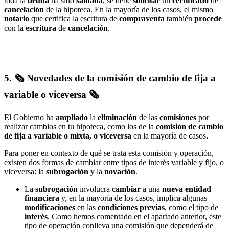
toda la
deuda
ha sido
saldada
, se debe
solicitar
un
certificado
de
cancelación
de la hipoteca. En la mayoría de los casos, el mismo
notario
que certifica la escritura de
compraventa
también
procede
con la
escritura
de
cancelación
.
5. 🗞️
Novedades de la comisión de cambio de fija a
variable o viceversa
🗞
El Gobierno ha
ampliado
la
eliminación
de las
comisiones
por
realizar cambios en tu hipoteca, como los de la
comisión de cambio
de fija a variable o mixta, o viceversa
en la mayoría de casos
.
Para poner en contexto de qué se trata esta comisión y operación,
existen dos formas de cambiar entre tipos de interés variable y fijo, o
viceversa: la
subrogación
y la
novación
.
La
subrogación
involucra
cambiar
a una
nueva
entidad
financiera
y, en la mayoría de los casos, implica algunas
modificaciones
en las
condiciones
previas
, como el tipo de
interés
. Como hemos comentado en el apartado anterior, este
tipo de operación conlleva una comisión que dependerá de