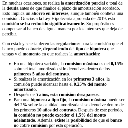
En muchas ocasiones, se realiza la
amortización
parcial
o total de
la
deuda
antes de que finalice el plazo de amortización acordado.
Esto implica un
ahorro en intereses
, aunque también conlleva una
comisión. Gracias a la Ley Hipotecaria aprobada de 2019, esta
comisión se ha reducido significativamente
. Su propósito es
compensar al banco de alguna manera por los intereses que deja de
percibir.
Con esta ley se establecen las
regulaciones
para la comisión que el
banco puede cobrarte,
dependiendo
del
tipo
de
hipoteca
que
tengas y el
momento
en que realices la
amortización
:
En una hipoteca variable, la
comisión máxima
es del
0,15%
sobre el total amortizado si lo devuelves dentro de los
primeros 5 años del contrato
.
Si realizas la amortización en los
primeros 3 años
, la
comisión puede alcanzar hasta el
0,25% del monto
amortizado
.
Después de
5 años, esta comisión desaparece.
Para una
hipoteca a tipo fijo
, la
comisión
máxima
puede ser
del
2%
sobre la cantidad amortizada si se devuelve dentro de
los primeros
10 años del contrato.
Después de este período,
la comisión no puede exceder el 1,5% del monto
adelantado.
Además,
existe
la
posibilidad
de que el
banco
no
cobre
comisión
por esta operación.