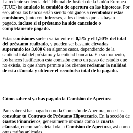
La reciente sentencia del Tribunal de Justicia de la Unión Europea
(TJUE) ha
anulado la comisión de apertura en las hipotecas
. Por
eso, ahora los bancos están siendo obligados a
reembolsar
estas
comisiones
, junto con
intereses
, a los clientes que las hayan
pagado,
incluso si el préstamo ha sido cancelado o
completamente pagado.
Estas
comisiones
suelen variar entre el
0,5% y el 1,50% del total
del préstamo realizado
, y pueden ser bastante
elevadas
,
superando los 3.000 €
en algunos casos, dependiendo de la
cantidad total del préstamo y la entidad bancaria. En su momento,
los bancos justificaron esta comisión como un gasto de estudio que
no existía, lo que ahora permite a los clientes
reclamar la nulidad
de esta cláusula y obtener el reembolso total de lo pagado.
Cómo saber si ya has pagado la Comisión de Apertura
Para saber si has pagado o no la Comisión de Apertura, necesitas
consultar tu Contrato de Préstamo Hipotecario
. En la sección de
Gastos Financieros
, generalmente ubicada como la
cuarta
cláusula
, encontrarás detallada la
Comisión de Apertura
, así como
otras tarifas aplicadas.