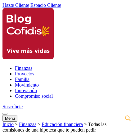
Hazte Cliente
Espacio Cliente
Finanzas
Proyectos
Familia
Movimiento
Innovación
Compromiso social
Suscríbete
Menu
Inicio
>
Finanzas
>
Educación financiera
>
Todas las
comisiones de una hipoteca que te pueden pedir