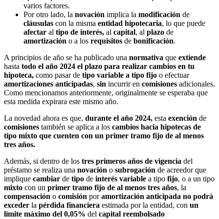
varios factores.
Por otro lado, la
novación
implica la
modificación
de
cláusulas
con la misma
entidad
hipotecaria
, lo que puede
afectar
al
tipo de interés,
al
capital
, al
plazo
de
amortización
o a los
requisitos
de
bonificación
.
A principios de año se ha publicado una
normativa
que
extiende
hasta
todo el año 2024 el plazo para realizar cambios en tu
hipoteca,
como pasar de
tipo variable a tipo fijo
o efectuar
amortizaciones
anticipadas
,
sin
incurrir en
comisiones
adicionales.
Como mencionamos anteriormente, originalmente se esperaba que
esta medida expirara este mismo año.
La novedad ahora es que,
durante el año 2024,
esta
exención
de
comisiones
también se aplica a los
cambios hacia hipotecas de
tipo mixto
que cuenten con un primer tramo fijo de al menos
tres años.
Además, si dentro de los
tres primeros años de vigencia
del
préstamo se realiza una
novación
o
subrogación
de acreedor que
implique
cambiar
de
tipo
de
interés
variable
a tipo
fijo
, o a un tipo
mixto
con un
primer tramo fijo de al menos tres años
, la
compensación
o
comisión
por
amortización
anticipada
no podrá
exceder
la
pérdida
financiera
estimada por la entidad, con
un
límite máximo del 0,05%
del
capital
reembolsado