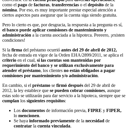
como el
pago
de
facturas
,
transferencias
o el
depósito
de la
nómina
. Por eso, es muy importante prestar especial atención a
ciertos aspectos para asegurar que la cuenta siga siendo gratuita.
Pero lo cierto es que, por desgracia, la respuesta a la pregunta es sí,
el banco puede aplicar comisiones de mantenimiento y
administración
a la cuenta asociada a la hipoteca. Peeeero, ¡existen
condiciones!
Si la
firma
del préstamo ocurrió
antes del 29 de abril de 2012,
fecha de entrada en vigor de la Orden EHA/2899/2011, se aplica el
criterio
en el cual,
si las cuentas son mantenidas por
requerimiento del banco y se utilizan exclusivamente para
atender el préstamo
, los clientes
no están obligados a pagar
comisiones por mantenimiento y/o administración
.
En cambio, si el
préstamo
se
firmó después
del 29 de abril de
2012, la ley establece que
se pueden cobrar comisiones
, aunque
estas solo se utilizarán para dar servicio a la hipoteca, siempre que se
cumplan
los
siguientes
requisitos
:
Los
documentos
de información previa,
FIPRE
y
FIPER,
lo
mencionen
.
Se haya
informado
previamente
de la
necesidad
de
contratar
la
cuenta
vinculada
.