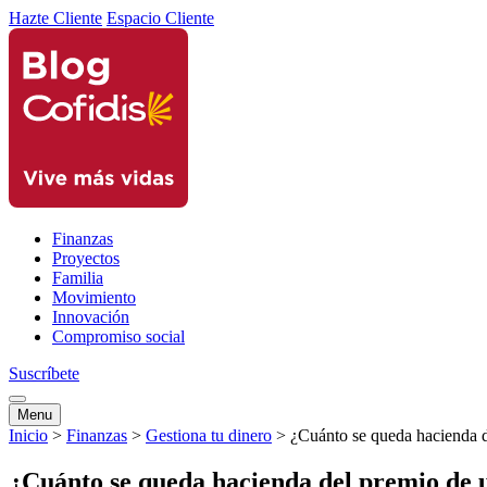
Hazte Cliente
Espacio Cliente
Finanzas
Proyectos
Familia
Movimiento
Innovación
Compromiso social
Suscríbete
Menu
Inicio
>
Finanzas
>
Gestiona tu dinero
>
¿Cuánto se queda hacienda d
¿Cuánto se queda hacienda del premio de 