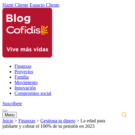
Hazte Cliente
Espacio Cliente
Finanzas
Proyectos
Familia
Movimiento
Innovación
Compromiso social
Suscríbete
Menu
Inicio
>
Finanzas
>
Gestiona tu dinero
>
La edad para
jubilarte y cobrar el 100% de tu pensión en 2023