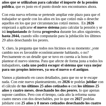
años que se utilizaban para calcular el importe de la pensión
pública
, que es justo en el punto donde nos encontramos ahora.
Con esta nueva reforma se pretende ampliar este plazo para que el
trabajador se quede con los años en los que cotizó más o deseche
aquellos en los que por circunstancias cotizó menos. En
2026
empezará a aplicarse
el nuevo sistema
para calcular la pensión y se
irá
implantando
de forma
progresiva
durante los años siguientes,
hasta 2044,
cuando sólo computarán para la jubilación los últimos
29 años desechando los peores.
Y, claro, la pregunta que todos nos hicimos en su momento: ¿este
cambio nos es favorable económicamente hablando, o no?
Precisamente es un detalle que se tuvo en cuenta a la hora de
plantear el nuevo sistema. Para que afecte de forma justa a todos los
trabajadores,
cada uno podrá escoger el sistema que vaya mejor
para sus propios intereses, ya sea el nuevo o el antiguo
.
Vamos a plantearlo en casos detallados, para que no se te escape
nada. Con este nuevo planteamiento, en
2026
te podrías
jubilar
con
el cálculo de
tus últimos 25 años cotizados
o
con
los últimos 25
años y cuatro meses
,
desechando los dos peores
, lo que apenas
supone cambios. Pero con el tiempo, cada año la reforma suma
cuatro meses con dos desechables, por lo que en
2027
podrías
jubilarte con
25 años y 8 meses cotizados
desechando los cuatro