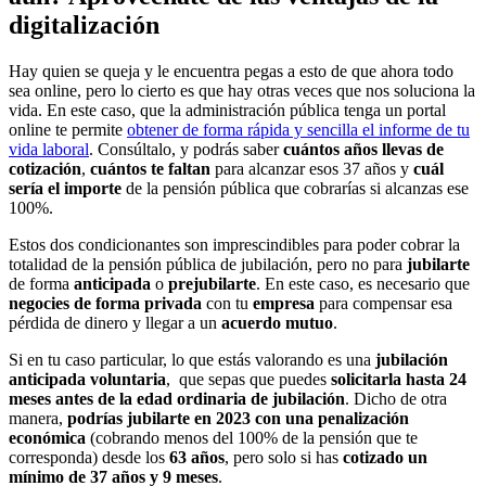
digitalización
Hay quien se queja y le encuentra pegas a esto de que ahora todo
sea online, pero lo cierto es que hay otras veces que nos soluciona la
vida. En este caso, que la administración pública tenga un portal
online te permite
obtener de forma rápida y sencilla el informe de tu
vida laboral
. Consúltalo, y podrás saber
cuántos años llevas de
cotización
,
cuántos te faltan
para alcanzar esos 37 años y
cuál
sería el importe
de la pensión pública que cobrarías si alcanzas ese
100%.
Estos dos condicionantes son imprescindibles para poder cobrar la
totalidad de la pensión pública de jubilación, pero no para
jubilarte
de forma
anticipada
o
prejubilarte
. En este caso, es necesario que
negocies de forma privada
con tu
empresa
para compensar esa
pérdida de dinero y llegar a un
acuerdo
mutuo
.
Si en tu caso particular, lo que estás valorando es una
jubilación
anticipada voluntaria
, que sepas que puedes
solicitarla hasta 24
meses antes de la edad ordinaria de jubilación
. Dicho de otra
manera,
podrías jubilarte en 2023 con una penalización
económica
(cobrando menos del 100% de la pensión que te
corresponda) desde los
63 años
, pero solo si has
cotizado un
mínimo de 37 años y 9 meses
.