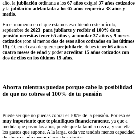
año, la
jubilación
ordinaria a los
67 años
exigirá
37 años cotizados
y la
jubilación adelantada a los 65 años requerirá 38 años y
medio.
En el momento en el que estamos escribiendo este artículo,
septiembre de
2023
,
para jubilarte y recibir el 100% de tu
pensión necesitas tener 65 años
y
acumular 37 años y 9 meses
cotizados
(con al menos
dos de esos años cotizados en los últimos
15
). O, en el caso de querer
prejubilarte
, debes tener
66 años y
cuatro meses de edad
y poder
acreditar 15 años cotizados con
dos de ellos en los últimos 15 años
.
Ahorra mientras puedas porque cabe la posibilidad
de que no cobres el 100% de tu pensión
Puede ser que no puedas cobrar el 100% de la pensión. Por eso
es
muy importante que te planifiques financieramente
, ya que a
medida que pasan los años, puede que la familia crezca, y con ella
los gastos que supone. A la larga, cada vez tendrás menos capacidad
de ahorro y aún menos ganas de arriesgar.