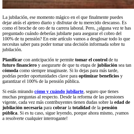
La jubilación, ese momento mágico en el que finalmente puedes
dejar atrás el ajetreo diario y disfrutar de tu merecido descanso. Es
como el broche de oro de tu carrera laboral. Pero, ¿alguna vez te has
preguntado cuándo deberías jubilarte para asegurar el cobro del
100% de tu pensión? En este artículo vamos a desglosar todo lo que
necesitas saber para poder tomar una decisión informada sobre tu
jubilación.
Planificar
con anticipación te permite
tomar el control
de tu
futuro financiero
y asegurarte de que tu etapa de
jubilación
sea tan
cómoda
como siempre imaginaste. Si lo dejas para más tarde,
podrías perder oportunidades clave para
optimizar beneficios
y
garantizar el 100% de la pensión pública.
Si estás mirando
cómo y cuándo jubilarte
, seguro que tienes
muchas preguntas al respecto. Desde la reforma de las pensiones
vigente, cada vez más contribuyentes tienen dudas sobre la
edad de
jubilación necesaria
para
cobrar
la
totalidad
de la
pensión
pública
. Si es tu caso, sigue leyendo, porque ahora mismo, ¡vamos
a resolverte cualquier interrogante!