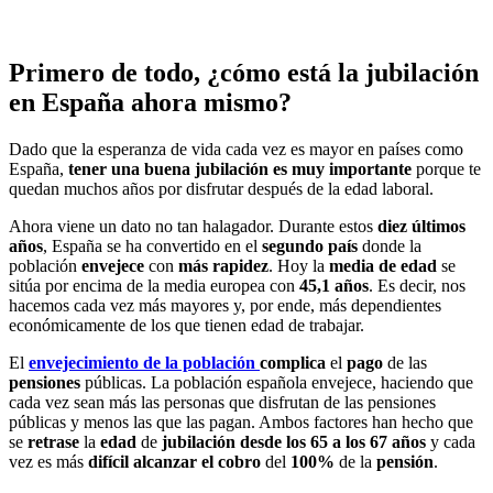
Primero de todo, ¿cómo está la jubilación
en España ahora mismo?
Dado que la esperanza de vida cada vez es mayor en países como
España,
tener una buena jubilación es muy importante
porque te
quedan muchos años por disfrutar después de la edad laboral.
Ahora viene un dato no tan halagador. Durante estos
diez últimos
años
, España se ha convertido en el
segundo país
donde la
población
envejece
con
más
rapidez
. Hoy la
media de edad
se
sitúa por encima de la media europea con
45,1 años
. Es decir, nos
hacemos cada vez más mayores y, por ende, más dependientes
económicamente de los que tienen edad de trabajar.
El
envejecimiento de la población
complica
el
pago
de las
pensiones
públicas. La población española envejece, haciendo que
cada vez sean más las personas que disfrutan de las pensiones
públicas y menos las que las pagan. Ambos factores han hecho que
se
retrase
la
edad
de
jubilación
desde los 65 a los 67 años
y cada
vez es más
difícil
alcanzar el cobro
del
100%
de la
pensión
.