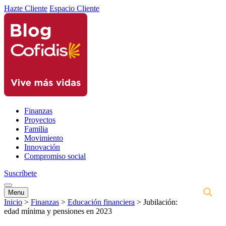
Hazte Cliente
Espacio Cliente
Finanzas
Proyectos
Familia
Movimiento
Innovación
Compromiso social
Suscríbete
Menu
Inicio
>
Finanzas
>
Educación financiera
>
Jubilación:
edad mínima y pensiones en 2023