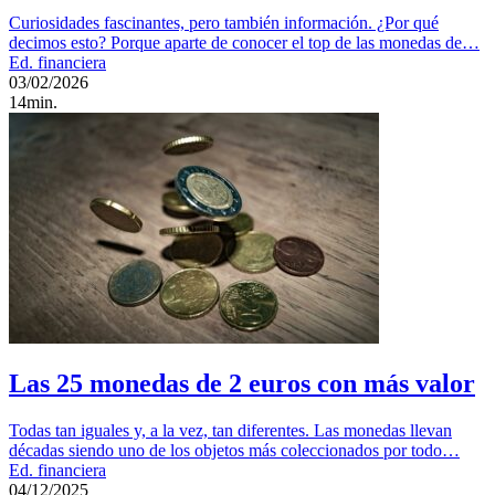
Curiosidades fascinantes, pero también información. ¿Por qué
decimos esto? Porque aparte de conocer el top de las monedas de…
Ed. financiera
03/02/2026
14min.
Las 25 monedas de 2 euros con más valor
Todas tan iguales y, a la vez, tan diferentes. Las monedas llevan
décadas siendo uno de los objetos más coleccionados por todo…
Ed. financiera
04/12/2025