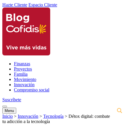
Hazte Cliente
Espacio Cliente
Finanzas
Proyectos
Familia
Movimiento
Innovación
Compromiso social
Suscríbete
Menu
Inicio
>
Innovación
>
Tecnología
>
Détox digital: combate
tu adicción a la tecnología