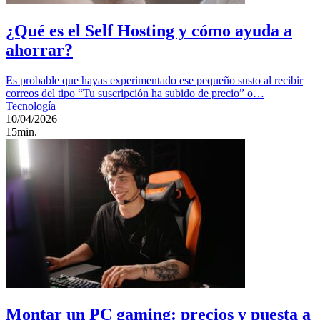
¿Qué es el Self Hosting y cómo ayuda a
ahorrar?
Es probable que hayas experimentado ese pequeño susto al recibir
correos del tipo “Tu suscripción ha subido de precio” o…
Tecnología
10/04/2026
15min.
Montar un PC gaming: precios y puesta a