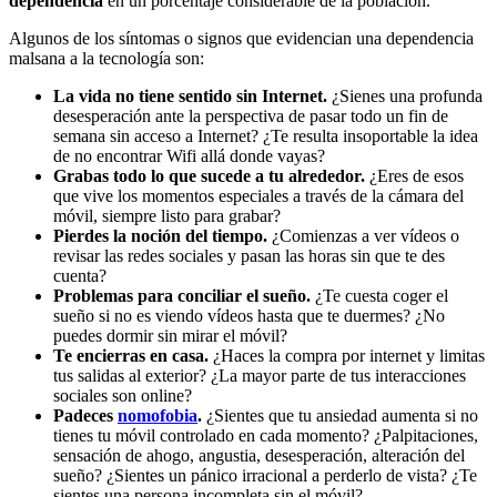
dependencia
en un porcentaje considerable de la población.
Algunos de los síntomas o signos que evidencian una dependencia
malsana a la tecnología son:
La vida no tiene sentido sin Internet.
¿Sienes una profunda
desesperación ante la perspectiva de pasar todo un fin de
semana sin acceso a Internet? ¿Te resulta insoportable la idea
de no encontrar Wifi allá donde vayas?
Grabas todo lo que sucede a tu alrededor.
¿Eres de esos
que vive los momentos especiales a través de la cámara del
móvil, siempre listo para grabar?
Pierdes la noción del tiempo.
¿Comienzas a ver vídeos o
revisar las redes sociales y pasan las horas sin que te des
cuenta?
Problemas para conciliar el sueño.
¿Te cuesta coger el
sueño si no es viendo vídeos hasta que te duermes? ¿No
puedes dormir sin mirar el móvil?
Te encierras en casa.
¿Haces la compra por internet y limitas
tus salidas al exterior? ¿La mayor parte de tus interacciones
sociales son online?
Padeces
nomofobia
.
¿Sientes que tu ansiedad aumenta si no
tienes tu móvil controlado en cada momento? ¿Palpitaciones,
sensación de ahogo, angustia, desesperación, alteración del
sueño? ¿Sientes un pánico irracional a perderlo de vista? ¿Te
sientes una persona incompleta sin el móvil?