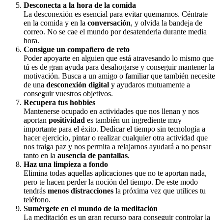
Desconecta a la hora de la comida
La desconexión es esencial para evitar quemarnos. Céntrate
en la comida y en la
conversación
, y olvida la bandeja de
correo. No se cae el mundo por desatenderla durante media
hora.
Consigue un compañero de reto
Poder apoyarte en alguien que está atravesando lo mismo que
tú es de gran ayuda para desahogarse y conseguir mantener la
motivación. Busca a un amigo o familiar que también necesite
de una
desconexión digital
y ayudaros mutuamente a
conseguir vuestros objetivos.
Recupera tus hobbies
Mantenerse ocupado en actividades que nos llenan y nos
aportan
positividad
es también un ingrediente muy
importante para el éxito. Dedicar el tiempo sin tecnología a
hacer ejercicio, pintar o realizar cualquier otra actividad que
nos traiga paz y nos permita a relajarnos ayudará a no pensar
tanto en la
ausencia de pantallas
.
Haz una limpieza a fondo
Elimina todas aquellas aplicaciones que no te aportan nada,
pero te hacen perder la noción del tiempo. De este modo
tendrás
menos distracciones
la próxima vez que utilices tu
teléfono.
Sumérgete en el mundo de la meditación
La meditación es un gran recurso para conseguir controlar la