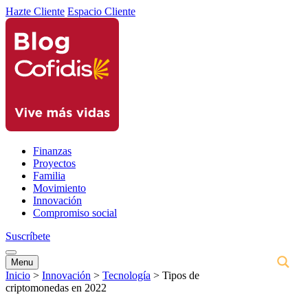
Hazte Cliente
Espacio Cliente
Finanzas
Proyectos
Familia
Movimiento
Innovación
Compromiso social
Suscríbete
Menu
Inicio
>
Innovación
>
Tecnología
>
Tipos de
criptomonedas en 2022