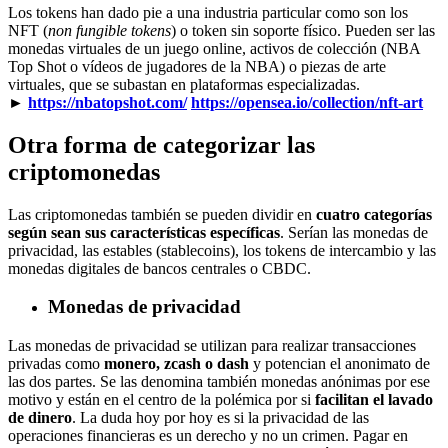
Los tokens han dado pie a una industria particular como son los
NFT (
non fungible tokens
) o token sin soporte físico. Pueden ser las
monedas virtuales de un juego online, activos de colección (NBA
Top Shot o vídeos de jugadores de la NBA) o piezas de arte
virtuales, que se subastan en plataformas especializadas.
►
https://nbatopshot.com/
https://opensea.io/collection/nft-art
Otra forma de categorizar las
criptomonedas
Las criptomonedas también se pueden dividir en
cuatro categorías
según sean sus características específicas
. Serían las monedas de
privacidad, las estables (stablecoins), los tokens de intercambio y las
monedas digitales de bancos centrales o CBDC.
Monedas de privacidad
Las monedas de privacidad se utilizan para realizar transacciones
privadas como
monero, zcash o dash
y potencian el anonimato de
las dos partes. Se las denomina también monedas anónimas por ese
motivo y están en el centro de la polémica por si
facilitan el lavado
de dinero
. La duda hoy por hoy es si la privacidad de las
operaciones financieras es un derecho y no un crimen. Pagar en