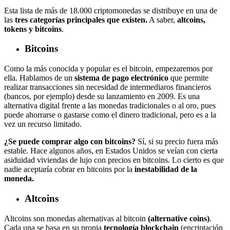
Esta lista de más de 18.000 criptomonedas se distribuye en una de
las
tres categorías principales que existen.
A saber,
altcoins,
tokens y bitcoins
.
Bitcoins
Como la más conocida y popular es el bitcoin, empezaremos por
ella. Hablamos de un
sistema de pago electrónico
que permite
realizar transacciones sin necesidad de intermediaros financieros
(bancos, por ejemplo) desde su lanzamiento en 2009. Es una
alternativa digital frente a las monedas tradicionales o al oro, pues
puede ahorrarse o gastarse como el dinero tradicional, pero es a la
vez un recurso limitado.
¿Se puede comprar algo con bitcoins?
Sí, si su precio fuera más
estable. Hace algunos años, en Estados Unidos se veían con cierta
asiduidad viviendas de lujo con precios en bitcoins. Lo cierto es que
nadie aceptaría cobrar en bitcoins por la
inestabilidad de la
moneda.
Altcoins
Altcoins son monedas alternativas al bitcoin
(alternative coins)
.
Cada una se basa en su propia
tecnología blockchain
(encriptación