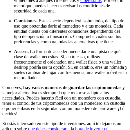
vulnerables a ataques cibernéticos y
ciberestafas
. Por eso, lo
mejor que puedes hacer es revisar las condiciones de
seguridad de cada una.
Comisiones.
Este aspecto dependerá, sobre todo, del tipo de
uso que pretendas darle al monedero y a tus monedas. Cada
entidad cuenta con diferentes comisiones dependiendo del
tipo de operación o transacción. Comprueba cuáles son tus
preferencias y compara todas las alternativas que tienes.
Acceso.
La forma de acceder puede darte una pista de qué
clase de wallet necesitas. Si, en tu caso, utilizas
frecuentemente el ordenador, una wallet física o una wallet
desktop podría ser tu opción. Si, en cambio, eres un nómada y
sueles cambiar de lugar con frecuencia, una wallet móvil es tu
mejor aliado.
Como ves,
hay varias maneras de guardar las criptomonedas
y
la mejor alternativa es siempre la que mejor se adapte a tus
necesidades. Puedes hacerlo fácil con un monedero con custodia,
tener el control de tus criptomonedas con un monedero sin custodia
o poner énfasis en la seguridad con un monedero de hardware. ¡Tú
decides!
Si estás interesado en este tipo de inversiones, aquí te dejamos un
artículo sobre
qué debes considerar a la hora de invertir en