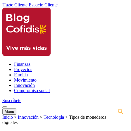
Hazte Cliente
Espacio Cliente
Finanzas
Proyectos
Familia
Movimiento
Innovación
Compromiso social
Suscríbete
Menu
Inicio
>
Innovación
>
Tecnología
>
Tipos de monederos
digitales