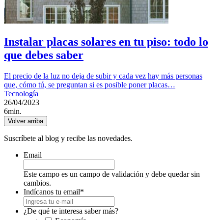
Instalar placas solares en tu piso: todo lo
que debes saber
El precio de la luz no deja de subir y cada vez hay más personas
que, cómo tú, se preguntan si es posible poner placas…
Tecnología
26/04/2023
6min.
Volver arriba
Suscríbete al blog y recibe las novedades.
Email
Este campo es un campo de validación y debe quedar sin
cambios.
Indícanos tu email
*
¿De qué te interesa saber más?