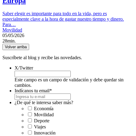
Europa
Saber elegir es importante para todo en la vida, pero es
especialmente clave a la hora de gastar nuestro tiempo y dinero.
Para…
Movilidad
05/05/2026
28min.
Volver arriba
Suscríbete al blog y recibe las novedades.
X/Twitter
Este campo es un campo de validación y debe quedar sin
cambios.
Indícanos tu email
*
¿De qué te interesa saber más?
Economía
Movilidad
Deporte
Viajes
Innovación