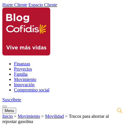
Hazte Cliente
Espacio Cliente
Finanzas
Proyectos
Familia
Movimiento
Innovación
Compromiso social
Suscríbete
Menu
Inicio
>
Movimiento
>
Movilidad
>
Trucos para ahorrar al
repostar gasolina