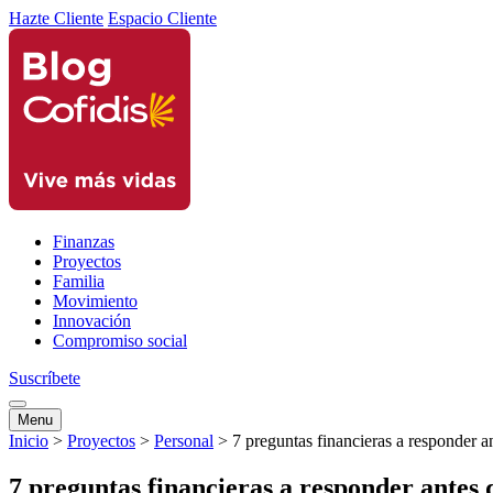
Hazte Cliente
Espacio Cliente
Finanzas
Proyectos
Familia
Movimiento
Innovación
Compromiso social
Suscríbete
Menu
Inicio
>
Proyectos
>
Personal
>
7 preguntas financieras a responder a
7 preguntas financieras a responder antes