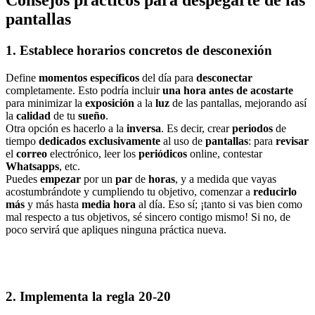
Consejos prácticos para despegarte de las
pantallas
1. Establece horarios concretos de desconexión
Define
momentos específicos
del día para
desconectar
completamente. Esto podría incluir
una hora antes de acostarte
para minimizar la
exposición
a la
luz
de las pantallas, mejorando así
la
calidad
de tu
sueño
.
Otra opción es hacerlo a la
inversa
. Es decir, crear
periodos
de
tiempo
dedicados exclusivamente
al uso de
pantallas
: para
revisar
el
correo
electrónico, leer los
periódicos
online, contestar
Whatsapps
, etc.
Puedes
empezar
por un
par
de
horas
, y a medida que vayas
acostumbrándote y cumpliendo tu objetivo, comenzar a
reducirlo
más
y más hasta
media hora
al día. Eso sí; ¡tanto si vas bien como
mal respecto a tus objetivos, sé sincero contigo mismo! Si no, de
poco servirá que apliques ninguna práctica nueva.
2. Implementa la regla 20-20