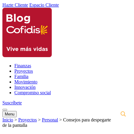
Hazte Cliente
Espacio Cliente
Finanzas
Proyectos
Familia
Movimiento
Innovación
Compromiso social
Suscríbete
Menu
Inicio
>
Proyectos
>
Personal
>
Consejos para despegarte
de la pantalla