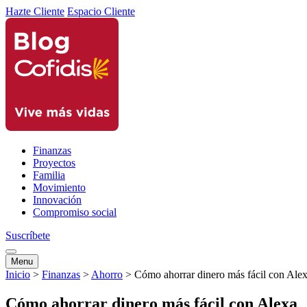
Hazte Cliente
Espacio Cliente
Finanzas
Proyectos
Familia
Movimiento
Innovación
Compromiso social
Suscríbete
Menu
Inicio
>
Finanzas
>
Ahorro
>
Cómo ahorrar dinero más fácil con Ale
Cómo ahorrar dinero más fácil con Alexa