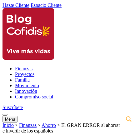
Hazte Cliente
Espacio Cliente
Finanzas
Proyectos
Familia
Movimiento
Innovación
Compromiso social
Suscríbete
Menu
Inicio
>
Finanzas
>
Ahorro
>
El GRAN ERROR al ahorrar
e invertir de los españoles