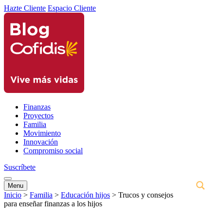
Hazte Cliente
Espacio Cliente
Finanzas
Proyectos
Familia
Movimiento
Innovación
Compromiso social
Suscríbete
Menu
Inicio
>
Familia
>
Educación hijos
>
Trucos y consejos
para enseñar finanzas a los hijos