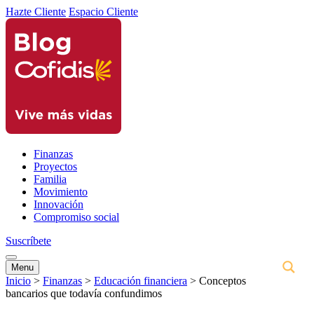
Hazte Cliente
Espacio Cliente
Finanzas
Proyectos
Familia
Movimiento
Innovación
Compromiso social
Suscríbete
Menu
Inicio
>
Finanzas
>
Educación financiera
>
Conceptos
bancarios que todavía confundimos