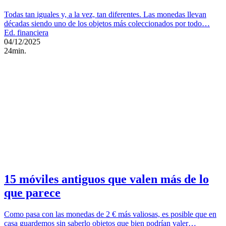
Todas tan iguales y, a la vez, tan diferentes. Las monedas llevan
décadas siendo uno de los objetos más coleccionados por todo…
Ed. financiera
04/12/2025
24min.
15 móviles antiguos que valen más de lo
que parece
Como pasa con las monedas de 2 € más valiosas, es posible que en
casa guardemos sin saberlo objetos que bien podrían valer…