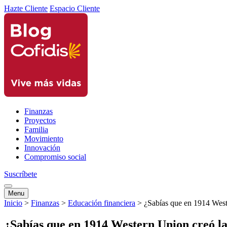
Hazte Cliente
Espacio Cliente
Finanzas
Proyectos
Familia
Movimiento
Innovación
Compromiso social
Suscríbete
Menu
Inicio
>
Finanzas
>
Educación financiera
>
¿Sabías que en 1914 Weste
¿Sabías que en 1914 Western Union creó la