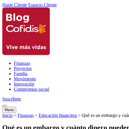
Hazte Cliente
Espacio Cliente
Finanzas
Proyectos
Familia
Movimiento
Innovación
Compromiso social
Suscríbete
Menu
Inicio
>
Finanzas
>
Educación financiera
>
Qué es un embargo y cuán
Qué es un embargo y cuánto dinero pueden