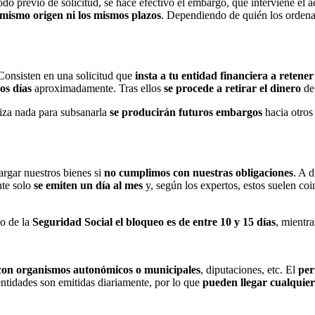
odo previo de solicitud, se hace efectivo el embargo, que interviene el a
 mismo origen ni los mismos plazos
. Dependiendo de quién los ordena
 Consisten en una solicitud que
insta a tu entidad financiera a retener 
os días
aproximadamente. Tras ellos
se procede a retirar el dinero
de 
aliza nada para subsanarla
se producirán futuros embargos
hacia otros
.
gar nuestros bienes si
no cumplimos con nuestras obligaciones
. A d
nte solo
se emiten un día al mes
y, según los expertos, estos suelen coinc
so de la
Seguridad Social el bloqueo es de entre 10 y 15 días
, mientr
con organismos autonómicos o municipales
, diputaciones, etc. El
per
ntidades son emitidas diariamente, por lo que
pueden llegar cualquier