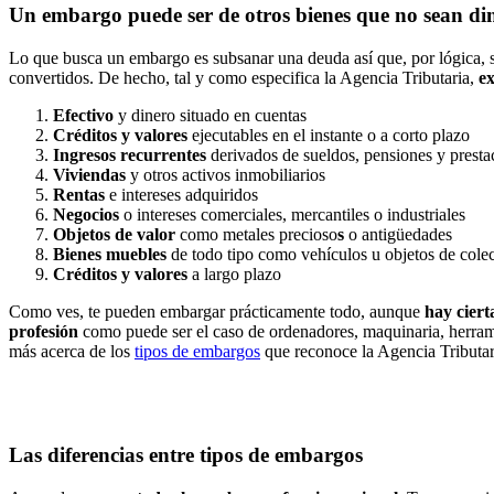
Un embargo puede ser de otros bienes que no sean d
Lo que busca un embargo es subsanar una deuda así que, por lógica,
convertidos. De hecho, tal y como especifica la Agencia Tributaria,
e
Efectivo
y dinero situado en cuentas
Créditos y valores
ejecutables en el instante o a corto plazo
Ingresos recurrentes
derivados de sueldos, pensiones y presta
Viviendas
y otros activos inmobiliarios
Rentas
e intereses adquiridos
Negocios
o intereses comerciales, mercantiles o industriales
Objetos de valor
como metales precioso
s
o antigüedades
Bienes muebles
de todo tipo como vehículos u objetos de cole
Créditos y valores
a largo plazo
Como ves, te pueden embargar prácticamente todo, aunque
hay cier
profesión
como puede ser el caso de ordenadores, maquinaria, herrami
más acerca de los
tipos de embargos
que reconoce la Agencia Tributar
Las diferencias entre tipos de embargos