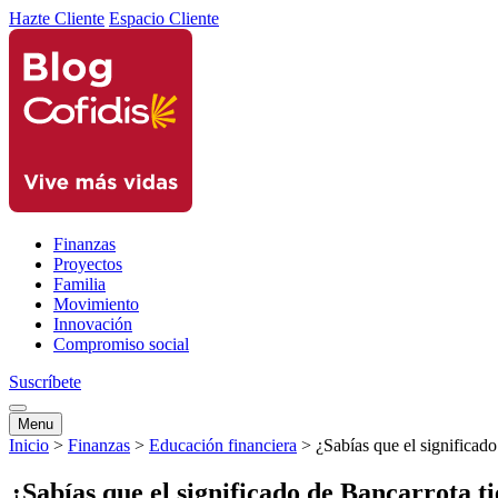
Hazte Cliente
Espacio Cliente
Finanzas
Proyectos
Familia
Movimiento
Innovación
Compromiso social
Suscríbete
Menu
Inicio
>
Finanzas
>
Educación financiera
>
¿Sabías que el significado
¿Sabías que el significado de Bancarrota tie