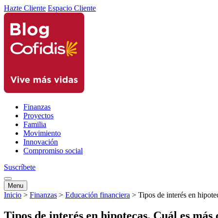
Hazte Cliente
Espacio Cliente
Finanzas
Proyectos
Familia
Movimiento
Innovación
Compromiso social
Suscríbete
Menu
Inicio
>
Finanzas
>
Educación financiera
>
Tipos de interés en hipot
Tipos de interés en hipotecas. Cuál es más