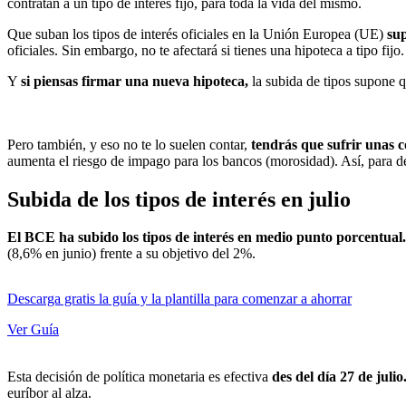
contratan a un tipo de interés fijo, para toda la vida del mismo.
Que suban los tipos de interés oficiales en la Unión Europea (UE)
sup
oficiales. Sin embargo, no te afectará si tienes una hipoteca a tipo fijo.
Y
si piensas firmar una nueva hipoteca,
la subida de tipos supone qu
Pero también, y eso no te lo suelen contar,
tendrás que sufrir unas c
aumenta el riesgo de impago para los bancos (morosidad). Así, para def
Subida de los tipos de interés en julio
El BCE ha subido los tipos de interés en medio punto porcentual.
(8,6% en junio) frente a su objetivo del 2%.
Descarga gratis la guía y la plantilla para comenzar a ahorrar
Ver Guía
Esta decisión de política monetaria es efectiva
des del día 27 de julio
euríbor al alza.