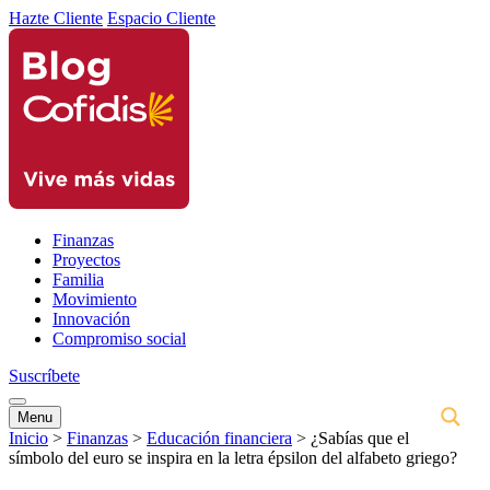
Hazte Cliente
Espacio Cliente
Finanzas
Proyectos
Familia
Movimiento
Innovación
Compromiso social
Suscríbete
Menu
Inicio
>
Finanzas
>
Educación financiera
>
¿Sabías que el
símbolo del euro se inspira en la letra épsilon del alfabeto griego?