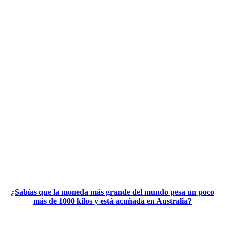
¿Sabías que la moneda más grande del mundo pesa un poco
más de 1000 kilos y está acuñada en Australia?