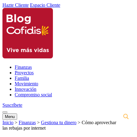
Hazte Cliente
Espacio Cliente
Finanzas
Proyectos
Familia
Movimiento
Innovación
Compromiso social
Suscríbete
Menu
Inicio
>
Finanzas
>
Gestiona tu dinero
>
Cómo aprovechar
las rebajas por internet