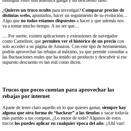
distinguir entre una auténtica ganga y un descuento falso.
¿
Quieres un truco oculto
para investigar?
Comparar precios de
distintas webs,
apuntarlos, hacer un seguimiento de su evolución…
Algo que
no todos estamos dispuestos
a hacer y que además nos
va a tomar mucho tiempo. A no ser que…
… Por suerte, existen aplicaciones y extensiones de navegador
como Camelizer, que
permiten ver el histórico de un precio
con
solo acceder a su página de Amazon. Con este tipo de herramientas,
podrás aprovechar las rebajas al máximo, ya que permite consultar a
las fluctuaciones reales que ha tenido un producto y descubrir si ese
supuesto descuento es tan real como dicen.
Trucos que pocos cuentan para aprovechar las
rebajas por internet
Aparte de tener claro aquello en lo que quieres gastar,
siempre hay
alguna que otra forma de “hackear” a las tiendas
y sacar todavía
más partido a tus compras. ¿Lo mejor de todo? Algunos de estos
trucos
los puedes aplicar en cualquier época del año
. ¡Allá van!