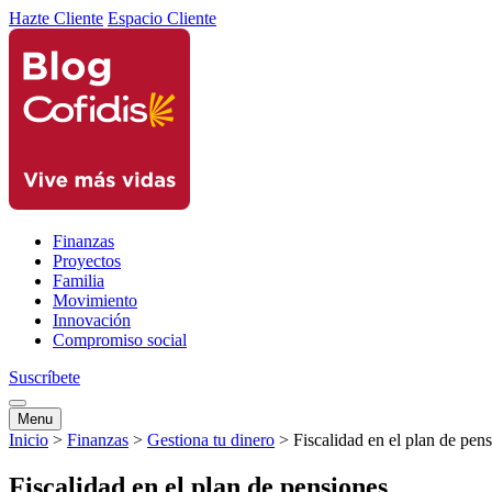
Hazte Cliente
Espacio Cliente
Finanzas
Proyectos
Familia
Movimiento
Innovación
Compromiso social
Suscríbete
Menu
Inicio
>
Finanzas
>
Gestiona tu dinero
>
Fiscalidad en el plan de pen
Fiscalidad en el plan de pensiones