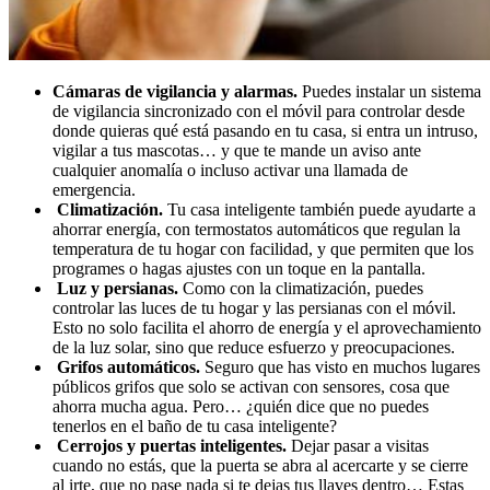
Cámaras de vigilancia y alarmas.
Puedes instalar un sistema
de vigilancia sincronizado con el móvil para controlar desde
donde quieras qué está pasando en tu casa, si entra un intruso,
vigilar a tus mascotas… y que te mande un aviso ante
cualquier anomalía o incluso activar una llamada de
emergencia.
Climatización.
Tu casa inteligente también puede ayudarte a
ahorrar energía, con termostatos automáticos que regulan la
temperatura de tu hogar con facilidad, y que permiten que los
programes o hagas ajustes con un toque en la pantalla.
Luz y persianas.
Como con la climatización, puedes
controlar las luces de tu hogar y las persianas con el móvil.
Esto no solo facilita el ahorro de energía y el aprovechamiento
de la luz solar, sino que reduce esfuerzo y preocupaciones.
Grifos automáticos.
Seguro que has visto en muchos lugares
públicos grifos que solo se activan con sensores, cosa que
ahorra mucha agua. Pero… ¿quién dice que no puedes
tenerlos en el baño de tu casa inteligente?
Cerrojos y puertas inteligentes.
Dejar pasar a visitas
cuando no estás, que la puerta se abra al acercarte y se cierre
al irte, que no pase nada si te dejas tus llaves dentro… Estas