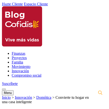
Hazte Cliente
Espacio Cliente
Finanzas
Proyectos
Familia
Movimiento
Innovación
Compromiso social
Suscríbete
Menu
Inicio
>
Innovación
>
Domótica
>
Convierte tu hogar en
una casa inteligente