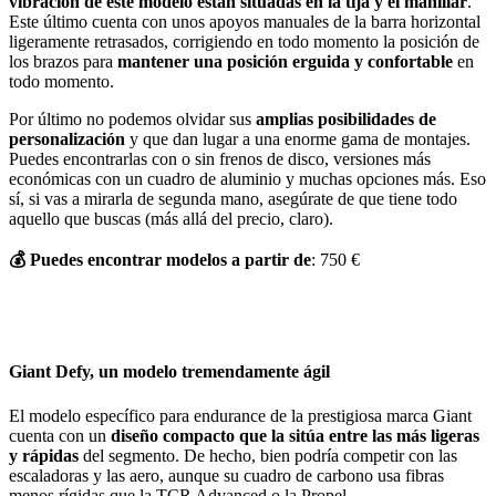
vibración de este modelo están situadas en la tija y el manillar
.
Este último cuenta con unos apoyos manuales de la barra horizontal
ligeramente retrasados, corrigiendo en todo momento la posición de
los brazos para
mantener una posición erguida y confortable
en
todo momento.
Por último no podemos olvidar sus
amplias posibilidades de
personalización
y que dan lugar a una enorme gama de montajes.
Puedes encontrarlas con o sin frenos de disco, versiones más
económicas con un cuadro de aluminio y muchas opciones más. Eso
sí, si vas a mirarla de segunda mano, asegúrate de que tiene todo
aquello que buscas (más allá del precio, claro).
💰
Puedes encontrar modelos a partir de
: 750 €
Giant Defy, un modelo tremendamente ágil
El modelo específico para endurance de la prestigiosa marca Giant
cuenta con un
diseño compacto que la sitúa entre las más ligeras
y rápidas
del segmento. De hecho, bien podría competir con las
escaladoras y las aero, aunque su cuadro de carbono usa fibras
menos rígidas que la TCR Advanced o la Propel.