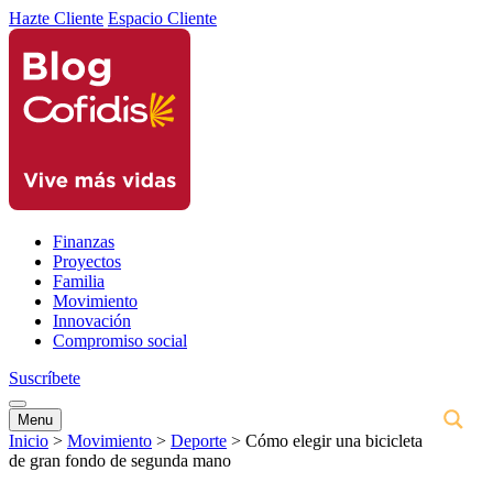
Hazte Cliente
Espacio Cliente
Finanzas
Proyectos
Familia
Movimiento
Innovación
Compromiso social
Suscríbete
Menu
Inicio
>
Movimiento
>
Deporte
>
Cómo elegir una bicicleta
de gran fondo de segunda mano