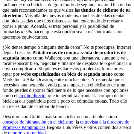
fácilmente una bicicleta de gran fondo de segunda mano. Una de las
que más recomendamos es que visites las
tiendas de ciclismo de tu
alrededor
. Más allá de nuevos modelos, muchas de ellas cuentan
con bicis usadas que ellos mismos se han encargado de revisar y
poner a punto. Además, el trato personal y la posibilidad de
probarlas
in situ
hacen que esta opción sea la más indicada si no
queremos equivocarnos.
¿No tienes tiempo o ninguna tienda cerca? No te preocupes, Internet
llega al rescate.
Plataformas de compra-venta de productos de
segunda mano
como Wallapop son una alternativa, aunque te va a
tocar rebuscar bien, negociar y finalmente desplazarte o gestionar un
envío complicado. Si quieres evitar estos problemas, lo mejor es
optar por
webs especializadas en bicis de segunda mano
como
Merkabici o Bike Ocasion, entre muchas otras. Y recuerda que si
necesitas una pequeña ayuda para empezar en el ciclismo de gran
fondo puedes disponer fácilmente de lo que necesites con opciones
como el
crédito directo
, que te permitirá afrontar la compra de tu
bicicleta e ir pagándola poco a poco en cómodas cuotas. Todo ello
sin necesidad de cambiar de banco.
Descubre con Cofidis más sobre ciclismo con artículos como
consejos de hidratación en el ciclismo
, la
entrevista a la directora de
Promesas Paralímpicas
Begoña Luis Pérez y otros contenidos acerca
de
deporte
y
movilidad
.