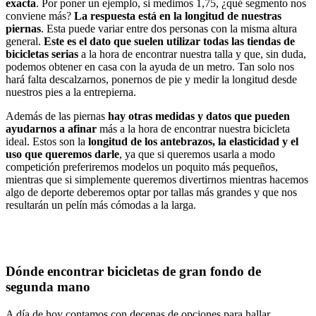
exacta
. Por poner un ejemplo, si medimos 1,75, ¿qué segmento nos
conviene más?
La respuesta está en la longitud de nuestras
piernas
. Esta puede variar entre dos personas con la misma altura
general.
Este es el dato que suelen utilizar todas las tiendas de
bicicletas serias
a la hora de encontrar nuestra talla y que, sin duda,
podemos obtener en casa con la ayuda de un metro. Tan solo nos
hará falta descalzarnos, ponernos de pie y medir la longitud desde
nuestros pies a la entrepierna.
Además de las piernas
hay otras medidas y datos que pueden
ayudarnos a afinar
más a la hora de encontrar nuestra bicicleta
ideal. Estos son la
longitud de los antebrazos, la elasticidad y el
uso que queremos darle
, ya que si queremos usarla a modo
competición preferiremos modelos un poquito más pequeños,
mientras que si simplemente queremos divertirnos mientras hacemos
algo de deporte deberemos optar por tallas más grandes y que nos
resultarán un pelín más cómodas a la larga.
Dónde encontrar bicicletas de gran fondo de
segunda mano
A día de hoy contamos con decenas de opciones para hallar