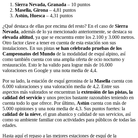
Sierra Nevada, Granada
– 10 puntos
Masella, Girona
– 4,81 puntos
Astún, Huesca
– 4,31 puntos
¿Qué destaca de ellas por encima del resto? En el caso de
Sierra
Nevada
, además de lo ya mencionado anteriormente, se destaca su
elevada altitud
, ya que se encuentra entre los 2.100 y 3.000 metros.
Otro factor clave a tener en cuenta de esta estación son sus
instalaciones. En sus pistas
se han celebrado pruebas de los
Campeonatos del Mundo
de la modalidad de esquí alpino, así
como también cuenta con una amplia oferta de ocio nocturno y
restauración. Esto le ha valido para lograr más de 16.000
valoraciones en Google y una nota media de 4,4.
Por su lado, la estación de esquí geronina de la
Masella
cuenta con
6.000 valoraciones y una valoración media de 4,2. Entre sus
aspectos más valorados se encuentran la
extensión de las pistas, la
calidad del servicio
y unos precios bastante razonables teniendo en
cuenta todo lo que ofrece. Por último,
Astún
cuenta con más de
5.000 opiniones y una nota media de 4,3. Sus puntos fuertes: la
calidad de la nieve
, el gran abanico y calidad de sus servicios, así
como su ambiente familiar con actividades para públicos de todas las
edades.
Hasta aquí el repaso a las mejores estaciones de esquí de la