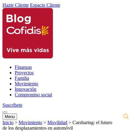
Hazte Cliente
Espacio Cliente
Finanzas
Proyectos
Familia
Movimiento
Innovación
Compromiso social
Suscríbete
Menu
Inicio
>
Movimiento
>
Movilidad
>
Carsharing: el futuro
de los desplazamientos en automóvil