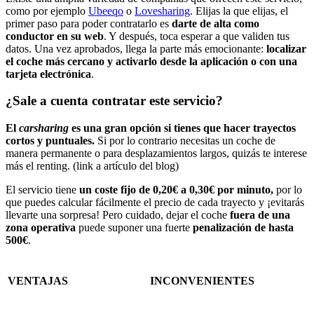
como por ejemplo
Ubeeqo
o
Lovesharing
. Elijas la que elijas, el
primer paso para poder contratarlo es
darte de alta
como
conductor en su web
. Y después, toca esperar a que validen tus
datos. Una vez aprobados, llega la parte más emocionante:
localizar
el coche más cercano y activarlo desde la aplicación o con una
tarjeta electrónica
.
¿Sale a cuenta contratar este servicio?
El
carsharing
es una gran opción si tienes que hacer trayectos
cortos y puntuales.
Si por lo contrario necesitas un coche de
manera permanente o para desplazamientos largos, quizás te interese
más el renting. (link a artículo del blog)
El servicio tiene
un coste fijo de 0,20€ a 0,30€ por minuto,
por lo
que puedes calcular fácilmente el precio de cada trayecto y ¡evitarás
llevarte una sorpresa! Pero cuidado, dejar el coche
fuera de una
zona operativa
puede suponer una fuerte
penalización de hasta
500€
.
V
ENTAJAS
I
NCONVENIENTES