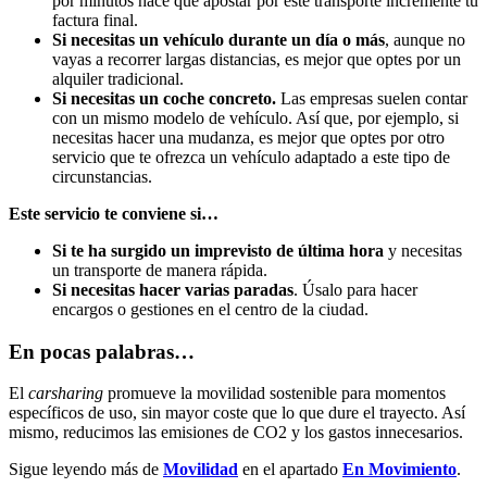
por minutos hace que apostar por este transporte incremente tu
factura final.
Si necesitas un vehículo durante un día o más
, aunque no
vayas a recorrer largas distancias, es mejor que optes por un
alquiler tradicional.
Si necesitas un coche concreto.
Las empresas suelen contar
con un mismo modelo de vehículo. Así que, por ejemplo, si
necesitas hacer una mudanza, es mejor que optes por otro
servicio que te ofrezca un vehículo adaptado a este tipo de
circunstancias.
Este servicio te conviene si…
Si te ha surgido un
imprevisto de última hora
y necesitas
un transporte de manera rápida.
Si necesitas hacer varias paradas
. Úsalo para hacer
encargos o gestiones en el centro de la ciudad.
En pocas palabras…
El
carsharing
promueve la movilidad sostenible para momentos
específicos de uso, sin mayor coste que lo que dure el trayecto. Así
mismo, reducimos las emisiones de CO2 y los gastos innecesarios.
Sigue leyendo más de
Movilidad
en el apartado
En Movimiento
.