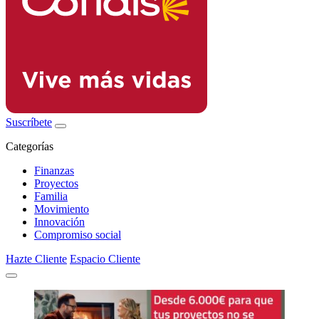
Suscríbete
Categorías
Finanzas
Proyectos
Familia
Movimiento
Innovación
Compromiso social
Hazte Cliente
Espacio Cliente