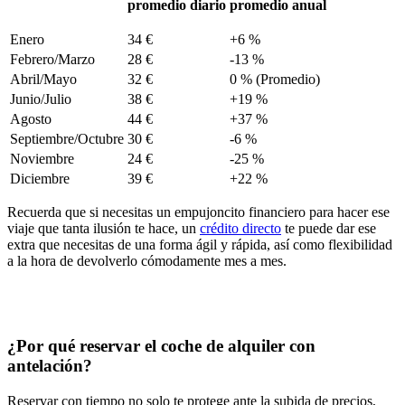
promedio diario
promedio anual
Enero
34 €
+6 %
Febrero/Marzo
28 €
-13 %
Abril/Mayo
32 €
0 % (Promedio)
Junio/Julio
38 €
+19 %
Agosto
44 €
+37 %
Septiembre/Octubre
30 €
-6 %
Noviembre
24 €
-25 %
Diciembre
39 €
+22 %
Recuerda que si necesitas un empujoncito financiero para hacer ese
viaje que tanta ilusión te hace, un
crédito directo
te puede dar ese
extra que necesitas de una forma ágil y rápida, así como flexibilidad
a la hora de devolverlo cómodamente mes a mes.
¿Por qué reservar el coche de alquiler con
antelación?
Reservar con tiempo no solo te protege ante la subida de precios,