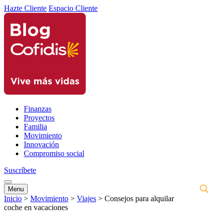
Hazte Cliente
Espacio Cliente
Finanzas
Proyectos
Familia
Movimiento
Innovación
Compromiso social
Suscríbete
Menu
Inicio
>
Movimiento
>
Viajes
>
Consejos para alquilar
coche en vacaciones