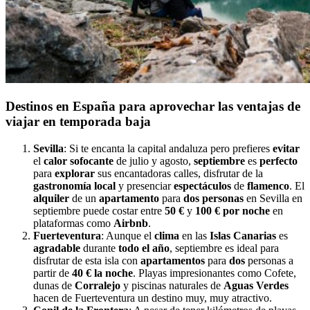
Destinos en España para aprovechar las ventajas de
viajar en temporada baja
Sevilla
: Si te encanta la capital andaluza pero prefieres
evitar
el
calor sofocante
de julio y agosto,
septiembre
es
perfecto
para
explorar
sus encantadoras calles, disfrutar de la
gastronomía local
y presenciar
espectáculos
de
flamenco
. El
alquiler
de un
apartamento
para
dos personas
en Sevilla en
septiembre puede costar entre
50 €
y
100 € por noche
en
plataformas como
Airbnb
.
Fuerteventura
: Aunque el
clima
en las
Islas
Canarias
es
agradable
durante
todo
el
año
, septiembre es ideal para
disfrutar de esta isla con
apartamentos
para
dos
personas a
partir de
40
€
la
noche
. Playas impresionantes como Cofete,
dunas de
Corralejo
y piscinas naturales de
Aguas
Verdes
hacen de Fuerteventura un destino muy, muy atractivo.