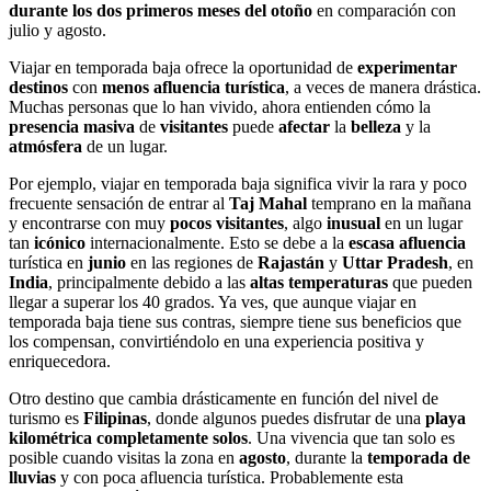
durante los dos primeros meses del otoño
en comparación con
julio y agosto.
Viajar en temporada baja ofrece la oportunidad de
experimentar
destinos
con
menos afluencia turística
, a veces de manera drástica.
Muchas personas que lo han vivido, ahora entienden cómo la
presencia masiva
de
visitantes
puede
afectar
la
belleza
y la
atmósfera
de un lugar.
Por ejemplo, viajar en temporada baja significa vivir la rara y poco
frecuente sensación de entrar al
Taj Mahal
temprano en la mañana
y encontrarse con muy
pocos visitantes
, algo
inusual
en un lugar
tan
icónico
internacionalmente. Esto se debe a la
escasa afluencia
turística en
junio
en las regiones de
Rajastán
y
Uttar
Pradesh
, en
India
, principalmente debido a las
altas
temperaturas
que pueden
llegar a superar los 40 grados. Ya ves, que aunque viajar en
temporada baja tiene sus contras, siempre tiene sus beneficios que
los compensan, convirtiéndolo en una experiencia positiva y
enriquecedora.
Otro destino que cambia drásticamente en función del nivel de
turismo es
Filipinas
, donde algunos puedes disfrutar de una
playa
kilométrica completamente solos
. Una vivencia que tan solo es
posible cuando visitas la zona en
agosto
, durante la
temporada
de
lluvias
y con poca afluencia turística. Probablemente esta