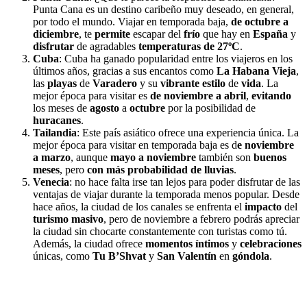
Punta Cana es un destino caribeño muy deseado, en general,
por todo el mundo. Viajar en temporada baja,
de octubre a
diciembre
, te
permite
escapar del
frío
que hay en
España
y
disfrutar
de agradables
temperaturas
de
27ºC
.
Cuba
: Cuba ha ganado popularidad entre los viajeros en los
últimos años, gracias a sus encantos como
La Habana Vieja
,
las
playas
de
Varadero
y su
vibrante estilo
de
vida
. La
mejor época para visitar es
de noviembre a abril
,
evitando
los meses de
agosto
a
octubre
por la posibilidad de
huracanes
.
Tailandia
: Este país asiático ofrece una experiencia única. La
mejor época para visitar en temporada baja es d
e noviembre
a marzo
, aunque
mayo a noviembre
también son
buenos
meses
, pero
con más probabilidad de lluvias
.
Venecia
: no hace falta irse tan lejos para poder disfrutar de las
ventajas de viajar durante la temporada menos popular. Desde
hace años, la ciudad de los canales se enfrenta el
impacto
del
turismo
masivo
, pero de noviembre a febrero podrás apreciar
la ciudad sin chocarte constantemente con turistas como tú.
Además, la ciudad ofrece
momentos
íntimos
y
celebraciones
únicas, como
Tu
B’Shvat
y
San
Valentín
en
góndola
.