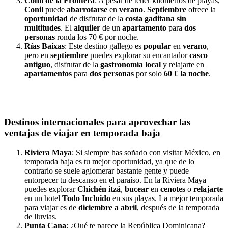
Conil de la Frontera
: A pesar de tener kilómetros de playas,
Conil
puede
abarrotarse
en
verano
.
Septiembre
ofrece la
oportunidad
de disfrutar de la
costa gaditana sin
multitudes
. El
alquiler
de un
apartamento
para
dos
personas
ronda los 70 € por noche.
Rías Baixas
: Este destino gallego es
popular
en
verano
,
pero en
septiembre
puedes explorar su encantador
casco
antiguo
, disfrutar de la
gastronomía local
y relajarte en
apartamentos
para
dos personas
por solo
60 € la noche
.
Destinos internacionales para aprovechar las
ventajas de viajar en temporada baja
Riviera Maya
: Si siempre has soñado con visitar México, en
temporada baja es tu mejor oportunidad, ya que de lo
contrario se suele aglomerar bastante gente y puede
entorpecer tu descanso en el paraíso. En la Riviera Maya
puedes explorar
Chichén itzá
,
bucear
en
cenotes
o
relajarte
en un hotel
Todo
Incluido
en sus playas. La mejor temporada
para viajar es de
diciembre a abril
, después de la temporada
de lluvias.
Punta Cana
: ¿Qué te parece la República Dominicana?