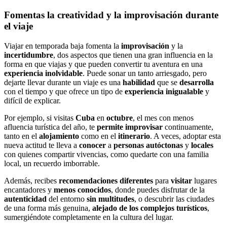
Fomentas la creatividad y la improvisación durante
el viaje
Viajar en temporada baja fomenta la
improvisación
y la
incertidumbre
, dos aspectos que tienen una gran influencia en la
forma en que viajas y que pueden convertir tu aventura en una
experiencia
inolvidable
. Puede sonar un tanto arriesgado, pero
dejarte llevar durante un viaje es una
habilidad
que se
desarrolla
con el tiempo y que ofrece un tipo de
experiencia
inigualable
y
difícil de explicar.
Por ejemplo, si visitas
Cuba
en
octubre
, el mes con menos
afluencia turística del año, te
permite
improvisar
continuamente,
tanto en el
alojamiento
como en el
itinerario
. A veces, adoptar esta
nueva actitud te lleva a
conocer
a
personas
autóctonas
y
locales
con quienes compartir vivencias, como quedarte con una familia
local, un recuerdo imborrable.
Además, recibes
recomendaciones
diferentes
para
visitar
lugares
encantadores y
menos
conocidos
, donde puedes disfrutar de la
autenticidad
del entorno
sin
multitudes
, o descubrir las ciudades
de una forma más genuina,
alejado de los complejos turísticos
,
sumergiéndote completamente en la cultura del lugar.