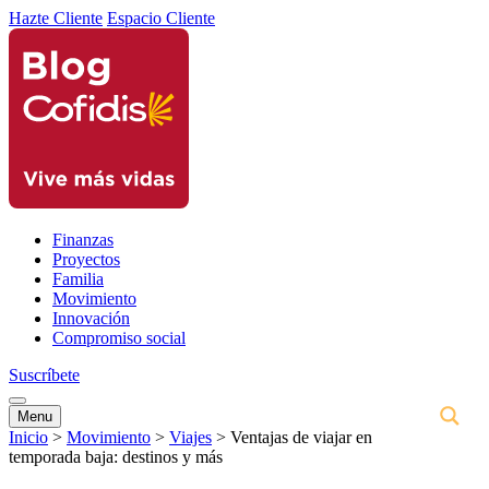
Hazte Cliente
Espacio Cliente
Finanzas
Proyectos
Familia
Movimiento
Innovación
Compromiso social
Suscríbete
Menu
Inicio
>
Movimiento
>
Viajes
>
Ventajas de viajar en
temporada baja: destinos y más