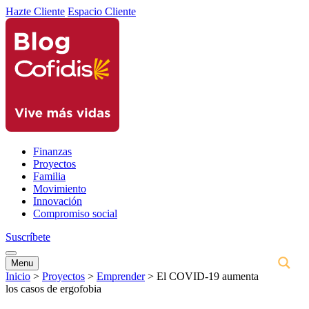
Hazte Cliente
Espacio Cliente
Finanzas
Proyectos
Familia
Movimiento
Innovación
Compromiso social
Suscríbete
Menu
Inicio
>
Proyectos
>
Emprender
>
El COVID-19 aumenta
los casos de ergofobia