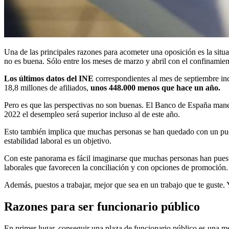
Una de las principales razones para acometer una oposición es la sit
no es buena. Sólo entre los meses de marzo y abril con el confinamien
Los últimos datos del INE
correspondientes al mes de septiembre in
18,8 millones de afiliados,
unos 448.000 menos que hace un año.
Pero es que las perspectivas no son buenas. El Banco de España mane
2022 el desempleo será superior incluso al de este año.
Esto también implica que muchas personas se han quedado con un puest
estabilidad laboral es un objetivo.
Con este panorama es fácil imaginarse que muchas personas han puest
laborales que favorecen la conciliación y con opciones de promoción
Además, puestos a trabajar, mejor que sea en un trabajo que te guste. Y 
Razones para ser funcionario público
En primer lugar, conseguir una plaza de funcionario público es una me