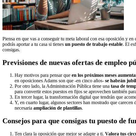
Piensa en que vas a conseguir tu meta laboral con esa oposición y en 
podrás aportar a tu casa si tienes
un puesto de trabajo estable
. El es
consigas.
Previsiones de nuevas ofertas de empleo pú
Hay motivos para pensar que
en los próximos meses aumentar
en oposiciones Adams son que -en cinco años-
se habrán jubi
Por otro lado, la Administración Pública tiene una
tasa de tem
para convertir estos puestos en fijos se aprovechen también para
En tercer lugar, la transformación digital que tendrán que acome
Y, en cuarto lugar, algunos sectores han mostrado que carecen d
necesaria
ampliación de plantillas
.
Consejos para que consigas tu puesto de fu
Ten clara la oposición que mejor se adapte a ti.
Valora tus cir