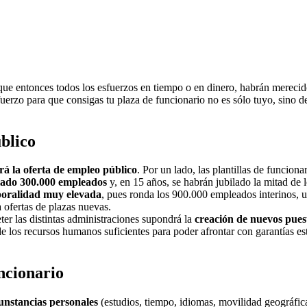
que entonces todos los esfuerzos en tiempo o en dinero, habrán merecido 
fuerzo para que consigas tu plaza de funcionario no es sólo tuyo, sino d
blico
á la oferta de empleo público
. Por un lado, las plantillas de funcion
lado 300.000 empleados
y, en 15 años, se habrán jubilado la mitad de l
poralidad muy elevada
, pues ronda los 900.000 empleados interinos, 
 ofertas de plazas nuevas.
ter las distintas administraciones supondrá la
creación de nuevos pues
e los recursos humanos suficientes para poder afrontar con garantías est
ncionario
cunstancias personales
(estudios, tiempo, idiomas, movilidad geográfica,