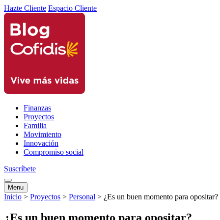
Hazte Cliente
Espacio Cliente
Finanzas
Proyectos
Familia
Movimiento
Innovación
Compromiso social
Suscríbete
Menu
Inicio
>
Proyectos
>
Personal
>
¿Es un buen momento para opositar?
¿Es un buen momento para opositar?