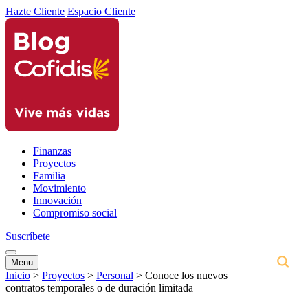
Hazte Cliente
Espacio Cliente
Finanzas
Proyectos
Familia
Movimiento
Innovación
Compromiso social
Suscríbete
Menu
Inicio
>
Proyectos
>
Personal
>
Conoce los nuevos
contratos temporales o de duración limitada