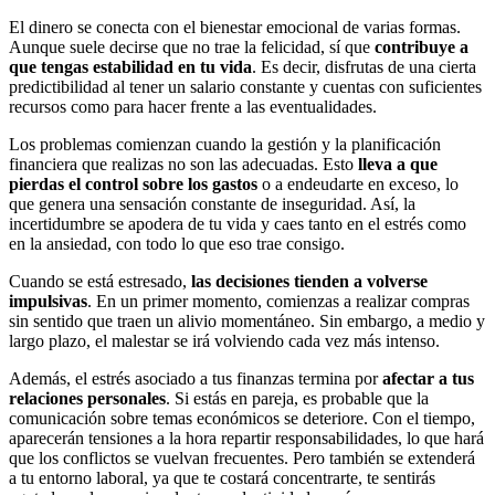
El dinero se conecta con el bienestar emocional de varias formas.
Aunque suele decirse que no trae la felicidad, sí que
contribuye a
que tengas estabilidad en tu vida
. Es decir, disfrutas de una cierta
predictibilidad al tener un salario constante y cuentas con suficientes
recursos como para hacer frente a las eventualidades.
Los problemas comienzan cuando la gestión y la planificación
financiera que realizas no son las adecuadas. Esto
lleva a que
pierdas el control sobre los gastos
o a endeudarte en exceso, lo
que genera una sensación constante de inseguridad. Así, la
incertidumbre se apodera de tu vida y caes tanto en el estrés como
en la ansiedad, con todo lo que eso trae consigo.
Cuando se está estresado,
las decisiones tienden a volverse
impulsivas
. En un primer momento, comienzas a realizar compras
sin sentido que traen un alivio momentáneo. Sin embargo, a medio y
largo plazo, el malestar se irá volviendo cada vez más intenso.
Además, el estrés asociado a tus finanzas termina por
afectar a tus
relaciones personales
. Si estás en pareja, es probable que la
comunicación sobre temas económicos se deteriore. Con el tiempo,
aparecerán tensiones a la hora repartir responsabilidades, lo que hará
que los conflictos se vuelvan frecuentes. Pero también se extenderá
a tu entorno laboral, ya que te costará concentrarte, te sentirás