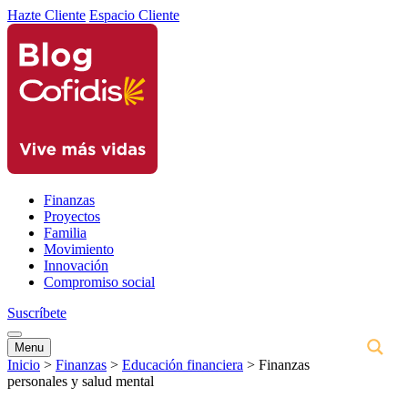
Hazte Cliente
Espacio Cliente
Finanzas
Proyectos
Familia
Movimiento
Innovación
Compromiso social
Suscríbete
Menu
Inicio
>
Finanzas
>
Educación financiera
>
Finanzas
personales y salud mental