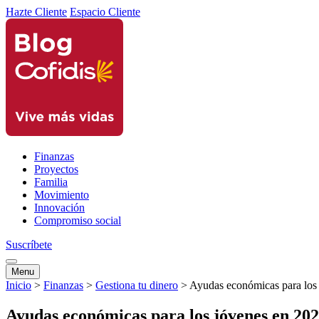
Hazte Cliente
Espacio Cliente
Finanzas
Proyectos
Familia
Movimiento
Innovación
Compromiso social
Suscríbete
Menu
Inicio
>
Finanzas
>
Gestiona tu dinero
>
Ayudas económicas para los
Ayudas económicas para los jóvenes en 20