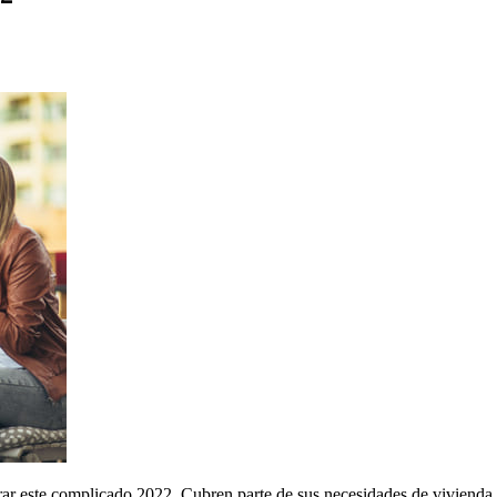
r este complicado 2022. Cubren parte de sus necesidades de vivienda, 