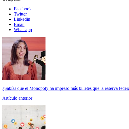
Facebook
Twitter
Linkedin
Email
Whatsapp
¿Sabías que el Monopoly ha impreso más billetes que la reserva fed
Artículo anterior