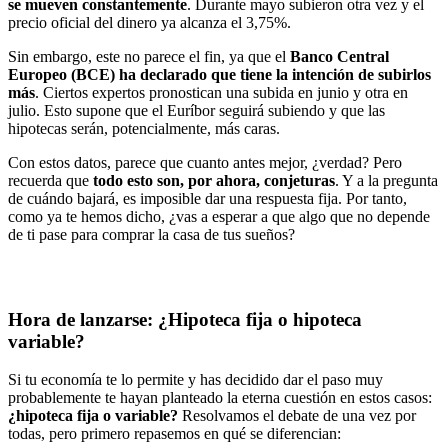
se mueven constantemente
. Durante mayo subieron otra vez y el
precio oficial del dinero ya alcanza el 3,75%.
Sin embargo, este no parece el fin, ya que el
Banco Central
Europeo (BCE) ha declarado que tiene la
intención
de subirlos
más
. Ciertos expertos pronostican una subida en junio y otra en
julio. Esto supone que el Euríbor seguirá subiendo y que las
hipotecas serán, potencialmente, más caras.
Con estos datos, parece que cuanto antes mejor, ¿verdad? Pero
recuerda que
todo esto son, por ahora, conjeturas
. Y a la pregunta
de cuándo bajará, es imposible dar una respuesta fija. Por tanto,
como ya te hemos dicho, ¿vas a esperar a que algo que no depende
de ti pase para comprar la casa de tus sueños?
Hora de lanzarse: ¿Hipoteca fija o hipoteca
variable?
Si tu economía te lo permite y has decidido dar el paso muy
probablemente te hayan planteado la eterna cuestión en estos casos:
¿hipoteca fija o variable?
Resolvamos el debate de una vez por
todas, pero primero repasemos en qué se diferencian: