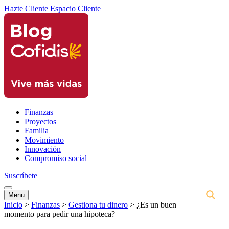
Hazte Cliente
Espacio Cliente
Finanzas
Proyectos
Familia
Movimiento
Innovación
Compromiso social
Suscríbete
Menu
Inicio
>
Finanzas
>
Gestiona tu dinero
>
¿Es un buen
momento para pedir una hipoteca?