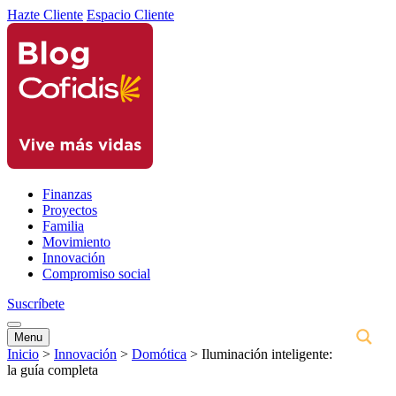
Hazte Cliente
Espacio Cliente
Finanzas
Proyectos
Familia
Movimiento
Innovación
Compromiso social
Suscríbete
Menu
Inicio
>
Innovación
>
Domótica
>
Iluminación inteligente:
la guía completa