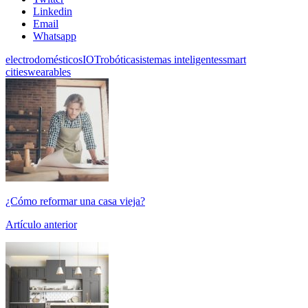
Linkedin
Email
Whatsapp
electrodomésticos
IOT
robótica
sistemas inteligentes
smart
cities
wearables
¿Cómo reformar una casa vieja?
Artículo anterior