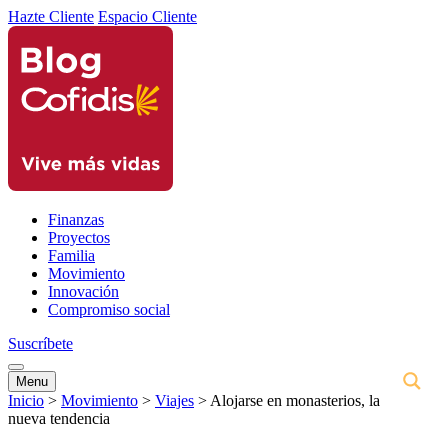
Hazte Cliente
Espacio Cliente
Finanzas
Proyectos
Familia
Movimiento
Innovación
Compromiso social
Suscríbete
Menu
Inicio
>
Movimiento
>
Viajes
>
Alojarse en monasterios, la
nueva tendencia