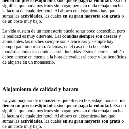
tienen un precio estipulado
, sino que
se paga la voluntad
. Eso no
significa que podamos irnos sin pagar, pero sin duda rebaja mucho
la factura de cualquier hotel. Al ahorro en alojamiento hay que
sumar las
actividades
, las cuales
en su gran mayoría son gratis
o
de un coste muy bajo.
La vida austera de un monasterio puede sonar poco apetecible, pero
la realidad es muy diferente. Las
comidas siempre son caseras
y
abundantes, las noches siempre son silenciosas y siempre hay
tiempo para uno mismo. Además, en el caso de la hospedería
monástica todas las comidas están incluidas. Estos factores también
deben tenerse en cuenta a la hora de evaluar el coste y los beneficios
de alojarse en un monasterio.
Alojamiento de calidad y barato
La gran mayoría de monasterios que ofrecen hospedaje monacal
no
tienen un precio estipulado
, sino que
se paga la voluntad
. Eso no
significa que podamos irnos sin pagar, pero sin duda rebaja mucho
la factura de cualquier hotel. Al ahorro en alojamiento hay que
sumar las
actividades
, las cuales
en su gran mayoría son gratis
o
de un coste muy bajo.