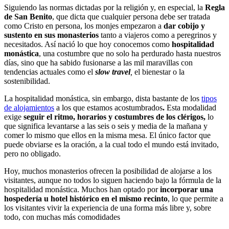
Siguiendo las normas dictadas por la religión y, en especial, la
Regla
de San Benito
, que dicta que cualquier persona debe ser tratada
como Cristo en persona, los monjes empezaron a
dar cobijo y
sustento en sus monasterios
tanto a viajeros como a peregrinos y
necesitados. Así nació lo que hoy conocemos como
hospitalidad
monástica
, una costumbre que no solo ha perdurado hasta nuestros
días, sino que ha sabido fusionarse a las mil maravillas con
tendencias actuales como el
slow travel
,
el bienestar o la
sostenibilidad.
La hospitalidad monástica, sin embargo, dista bastante de los
tipos
de alojamientos
a los que estamos acostumbrados
.
Esta modalidad
exige
seguir el ritmo, horarios y costumbres de los clérigos,
lo
que significa levantarse a las seis o seis y media de la mañana y
comer lo mismo que ellos en la misma mesa. El único factor que
puede obviarse es la oración, a la cual todo el mundo está invitado,
pero no obligado.
Hoy, muchos monasterios ofrecen la posibilidad de alojarse a los
visitantes, aunque no todos lo siguen haciendo bajo la fórmula de la
hospitalidad monástica. Muchos han optado por
incorporar una
hospedería u hotel histórico en el mismo recinto
, lo que permite a
los visitantes vivir la experiencia de una forma más libre y, sobre
todo, con muchas más comodidades