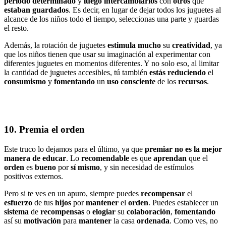
período determinado
y
luego intercambiarlos
con
otros
que
estaban guardados
. Es decir, en lugar de dejar todos los juguetes al
alcance de los niños todo el tiempo, seleccionas una parte y guardas
el resto.
Además, la rotación de juguetes
estimula mucho
su
creatividad
, ya
que los niños tienen que usar su imaginación al experimentar con
diferentes juguetes en momentos diferentes. Y no solo eso, al limitar
la cantidad de juguetes accesibles, tú también
estás reduciendo
el
consumismo
y
fomentando
un
uso consciente
de los
recursos
.
10. Premia el orden
Este truco lo dejamos para el último, ya que
premiar no es la mejor
manera de educar
. Lo
recomendable
es que
aprendan
que el
orden
es
bueno
por
sí mismo
, y sin necesidad de estímulos
positivos externos.
Pero si te ves en un apuro, siempre puedes
recompensar
el
esfuerzo
de tus
hijos
por
mantener
el
orden
. Puedes establecer un
sistema
de
recompensas
o
elogiar
su
colaboración
,
fomentando
así su
motivación
para
mantener
la casa
ordenada
. Como ves, no