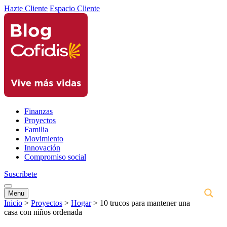
Hazte Cliente
Espacio Cliente
Finanzas
Proyectos
Familia
Movimiento
Innovación
Compromiso social
Suscríbete
Menu
Inicio
>
Proyectos
>
Hogar
>
10 trucos para mantener una
casa con niños ordenada