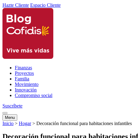
Hazte Cliente
Espacio Cliente
Finanzas
Proyectos
Familia
Movimiento
Innovación
Compromiso social
Suscríbete
Menu
Inicio
>
Hogar
>
Decoración funcional para habitaciones infantiles
Decoración funcional para habitaciones inf