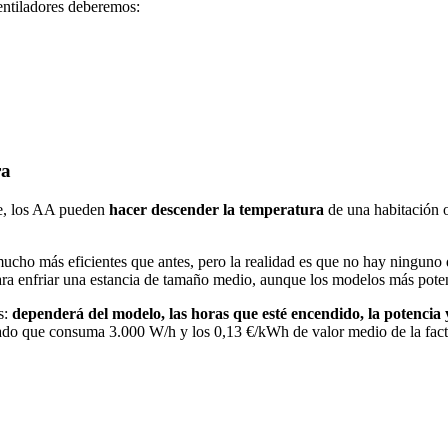
entiladores deberemos:
ra
re, los AA pueden
hacer descender la temperatura
de una habitación 
 mucho más eficientes que antes, pero la realidad es que no hay ningun
para enfriar una estancia de tamaño medio, aunque los modelos más pote
s:
dependerá del modelo, las horas que esté encendido, la potencia y
o que consuma 3.000 W/h y los 0,13 €/kWh de valor medio de la factura