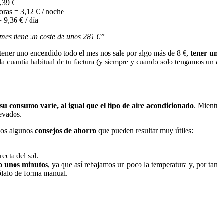
,39 €
oras = 3,12 € / noche
 9,36 € / día
es tiene un coste de unos 281 €”
 tener uno encendido todo el mes nos sale por algo más de 8 €,
tener u
la cuantía habitual de tu factura (y siempre y cuando solo tengamos un 
su consumo varíe, al igual que el tipo de aire acondicionado
. Mient
levados.
mos algunos
consejos de ahorro
que pueden resultar muy útiles:
recta del sol.
ro unos minutos
, ya que así rebajamos un poco la temperatura y, por ta
ólalo de forma manual.