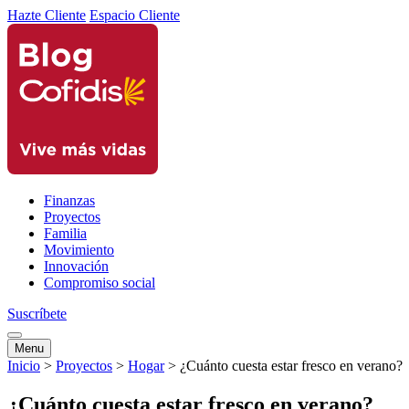
Hazte Cliente
Espacio Cliente
Finanzas
Proyectos
Familia
Movimiento
Innovación
Compromiso social
Suscríbete
Menu
Inicio
>
Proyectos
>
Hogar
>
¿Cuánto cuesta estar fresco en verano?
¿Cuánto cuesta estar fresco en verano?