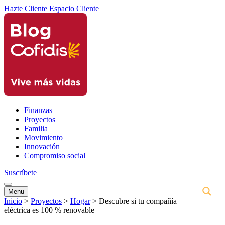
Hazte Cliente
Espacio Cliente
Finanzas
Proyectos
Familia
Movimiento
Innovación
Compromiso social
Suscríbete
Menu
Inicio
>
Proyectos
>
Hogar
>
Descubre si tu compañía
eléctrica es 100 % renovable