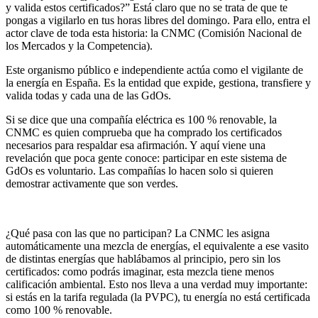
y valida estos certificados?”
Está claro que no se trata de que te
pongas a vigilarlo en tus horas libres del domingo. Para ello, entra el
actor clave de toda esta historia: la
CNMC (Comisión Nacional de
los Mercados y la Competencia)
.
Este organismo público e independiente
actúa como el vigilante de
la energía en España
. Es la entidad que expide, gestiona, transfiere y
valida todas y cada una de las GdOs.
Si se dice que una compañía eléctrica es 100 % renovable,
la
CNMC es quien comprueba que ha comprado los certificados
necesarios para respaldar esa afirmación. Y aquí viene una
revelación que poca gente conoce:
participar en este sistema de
GdOs es voluntario
. Las compañías lo hacen solo si quieren
demostrar activamente que son verdes.
¿Qué pasa con las que no participan? La CNMC
les asigna
automáticamente una mezcla de energías
, el equivalente a ese vasito
de distintas energías que hablábamos al principio, pero sin los
certificados: como podrás imaginar,
esta mezcla tiene menos
calificación ambiental.
Esto nos lleva a una verdad muy importante:
si estás en la tarifa regulada (la PVPC)
, tu energía no está certificada
como 100 % renovable.