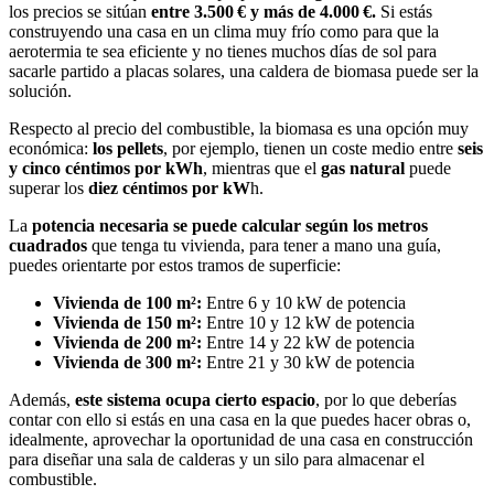
los precios se sitúan
entre 3.500 € y más de 4.000 €.
Si estás
construyendo una casa en un clima muy frío como para que la
aerotermia te sea eficiente y no tienes muchos días de sol para
sacarle partido a placas solares, una caldera de biomasa puede ser la
solución.
Respecto al precio del combustible, la biomasa es una opción muy
económica:
los pellets
, por ejemplo, tienen un coste medio entre
seis
y cinco céntimos por kWh
, mientras que el
gas natural
puede
superar los
diez céntimos por kW
h.
La
potencia necesaria se puede calcular según los metros
cuadrados
que tenga tu vivienda, para tener a mano una guía,
puedes orientarte por estos tramos de superficie:
Vivienda de 100 m²:
Entre 6 y 10 kW de potencia
Vivienda de 150 m²:
Entre 10 y 12 kW de potencia
Vivienda de 200 m²:
Entre 14 y 22 kW de potencia
Vivienda de 300 m²:
Entre 21 y 30 kW de potencia
Además,
este sistema ocupa cierto espacio
, por lo que deberías
contar con ello si estás en una casa en la que puedes hacer obras o,
idealmente, aprovechar la oportunidad de una casa en construcción
para diseñar una sala de calderas y un silo para almacenar el
combustible.