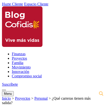
Hazte Cliente
Espacio Cliente
Finanzas
Proyectos
Familia
Movimiento
Innovación
Compromiso social
Suscríbete
Menu
Inicio
>
Proyectos
>
Personal
>
¿Qué carreras tienen más
salida?