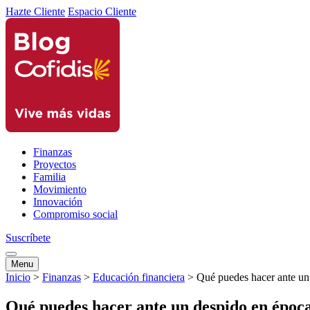
Hazte Cliente
Espacio Cliente
Finanzas
Proyectos
Familia
Movimiento
Innovación
Compromiso social
Suscríbete
Menu
Inicio
>
Finanzas
>
Educación financiera
>
Qué puedes hacer ante un 
Qué puedes hacer ante un despido en época 