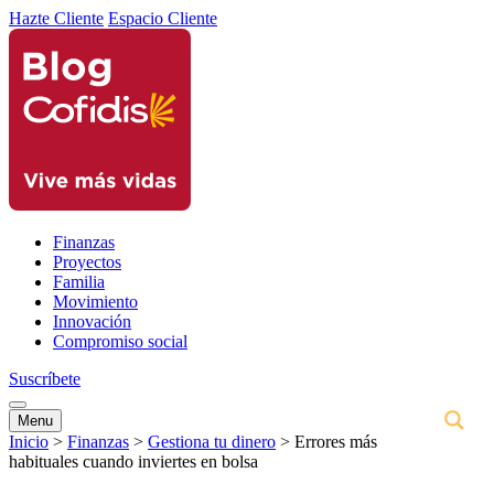
Hazte Cliente
Espacio Cliente
Finanzas
Proyectos
Familia
Movimiento
Innovación
Compromiso social
Suscríbete
Menu
Inicio
>
Finanzas
>
Gestiona tu dinero
>
Errores más
habituales cuando inviertes en bolsa