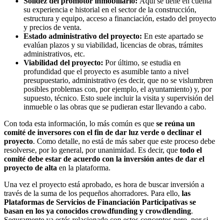
Solidez del promotor inmobiliario:
Aquí se tiene en cuenta
su experiencia e historial en el sector de la construcción,
estructura y equipo, acceso a financiación, estado del proyecto
y precios de venta.
Estado administrativo del proyecto:
En este apartado se
evalúan plazos y su viabilidad, licencias de obras, trámites
administrativos, etc.
Viabilidad del proyecto:
Por último, se estudia en
profundidad que el proyecto es asumible tanto a nivel
presupuestario, administrativo (es decir, que no se vislumbren
posibles problemas con, por ejemplo, el ayuntamiento) y, por
supuesto, técnico. Esto suele incluir la visita y supervisión del
inmueble o las obras que se pudieran estar llevando a cabo.
Con toda esta información, lo más común es que
se reúna un
comité de inversores con el fin de dar luz verde o declinar el
proyecto
. Como detalle, no está de más saber que este proceso debe
resolverse, por lo general, por unanimidad. Es decir, que
todo el
comité debe estar de acuerdo con la inversión antes de dar el
proyecto de alta
en la plataforma.
Una vez el proyecto está aprobado, es hora de buscar inversión a
través de la suma de los pequeños ahorradores. Para ello,
las
Plataformas de Servicios de Financiación Participativas se
basan en los ya conocidos crowdfunding y crowdlending
.
Seguramente ya estés relacionado con estos conceptos pero, por si