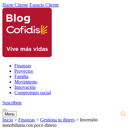
Hazte Cliente
Espacio Cliente
Finanzas
Proyectos
Familia
Movimiento
Innovación
Compromiso social
Suscríbete
Menu
Inicio
>
Finanzas
>
Gestiona tu dinero
>
Inversión
inmobiliaria con poco dinero