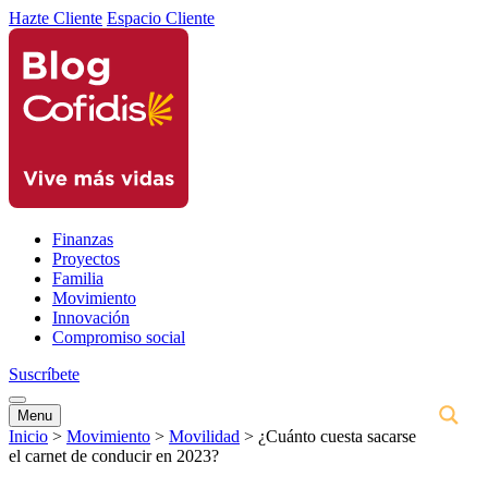
Hazte Cliente
Espacio Cliente
Finanzas
Proyectos
Familia
Movimiento
Innovación
Compromiso social
Suscríbete
Menu
Inicio
>
Movimiento
>
Movilidad
>
¿Cuánto cuesta sacarse
el carnet de conducir en 2023?